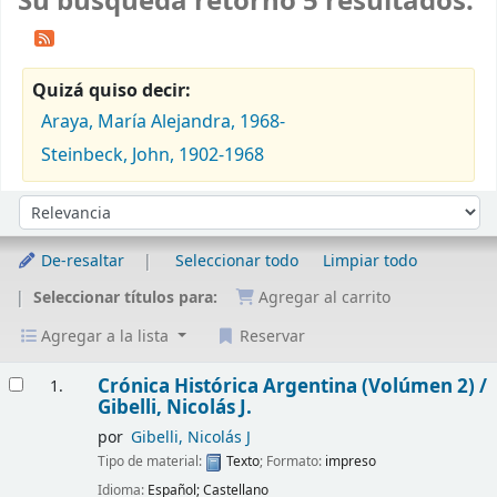
Su búsqueda retornó 5 resultados.
Quizá quiso decir:
Araya, María Alejandra, 1968-
Steinbeck, John, 1902-1968
Ordenar
Ordenar por:
De-resaltar
Seleccionar todo
Limpiar todo
Seleccionar títulos para:
Agregar al carrito
Agregar a la lista
Reservar
Resultados
Crónica Histórica Argentina (Volúmen 2) /
1.
Gibelli, Nicolás J.
por
Gibelli, Nicolás J
Tipo de material:
Texto
; Formato:
impreso
Idioma:
Español; Castellano